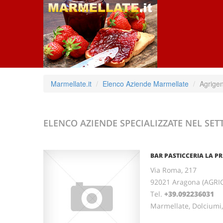
Marmellate.it
Elenco Aziende Marmellate
Agrige
ELENCO AZIENDE SPECIALIZZATE NEL S
BAR PASTICCERIA LA PR
Via Roma, 217
92021 Aragona (AGRIG
Tel.
+39.092236031
Marmellate, Dolciumi