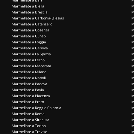
Marmellate a Bari
M
Marmellate a Biella
M
Marmellate a Brescia
M
Marmellate a Carbonia-Iglesias
M
Marmellate a Catanzaro
M
Marmellate a Cosenza
M
Marmellate a Cuneo
M
Marmellate a Foggia
M
Marmellate a Genova
M
Marmellate a La Spezia
M
Marmellate a Lecco
M
Marmellate a Macerata
M
Marmellate a Milano
M
Marmellate a Napoli
M
Marmellate a Padova
M
Marmellate a Pavia
M
Marmellate a Piacenza
M
Marmellate a Prato
M
Marmellate a Reggio Calabria
M
Marmellate a Roma
M
Marmellate a Siracusa
M
Marmellate a Torino
M
Marmellate a Treviso
M